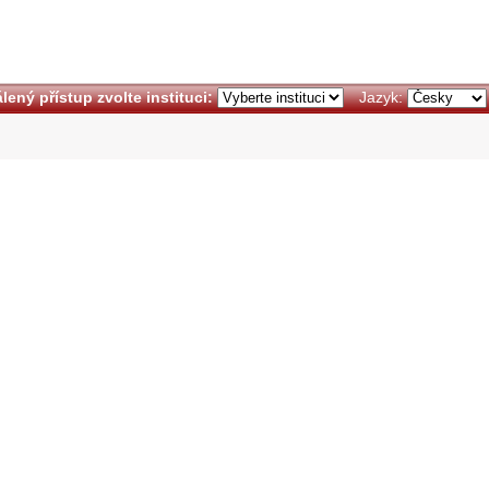
lený přístup zvolte instituci:
Jazyk: