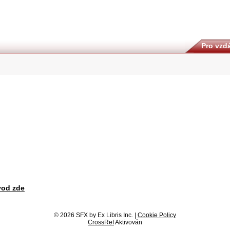
Pro vzdá
vod zde
© 2026 SFX by Ex Libris Inc. |
Cookie Policy
CrossRef
Aktivován