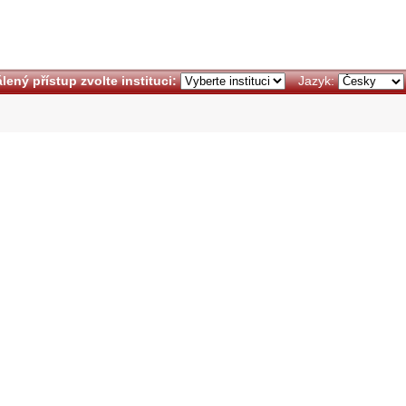
lený přístup zvolte instituci:
Jazyk: