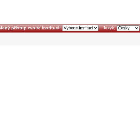
lený přístup zvolte instituci:
Jazyk: