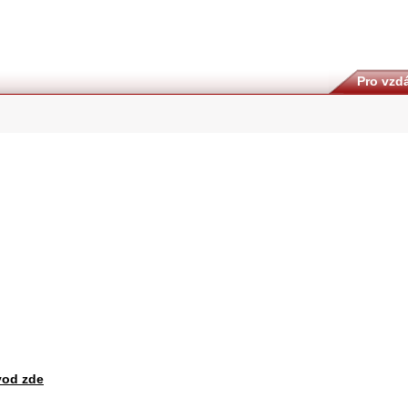
Pro vzdá
vod zde