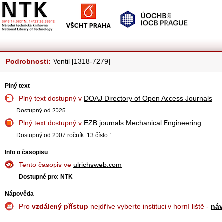
Podrobnosti:
Ventil [1318-7279]
Plný text
Plný text dostupný v
DOAJ Directory of Open Access Journals
Dostupný od 2025
Plný text dostupný v
EZB journals Mechanical Engineering
Dostupný od 2007 ročník: 13 číslo:1
Info o časopisu
Tento časopis ve
ulrichsweb.com
Dostupné pro: NTK
Nápověda
Pro
vzdálený přístup
nejdříve vyberte instituci v horní liště -
ná