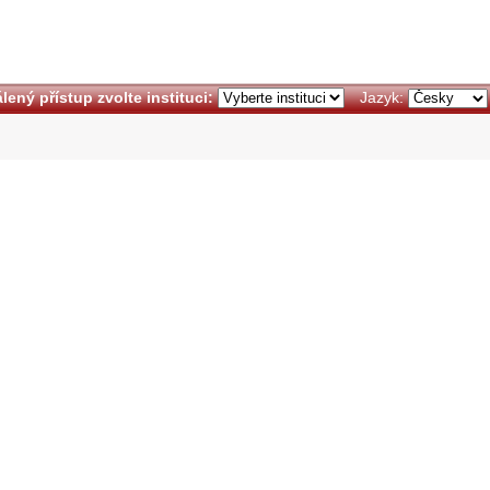
lený přístup zvolte instituci:
Jazyk: