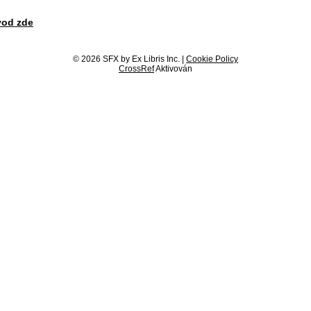
vod zde
© 2026 SFX by Ex Libris Inc. |
Cookie Policy
CrossRef
Aktivován