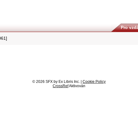
Pro vzdá
1061]
© 2026 SFX by Ex Libris Inc. |
Cookie Policy
CrossRef
Aktivován