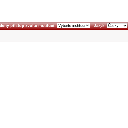
lený přístup zvolte instituci:
Jazyk: