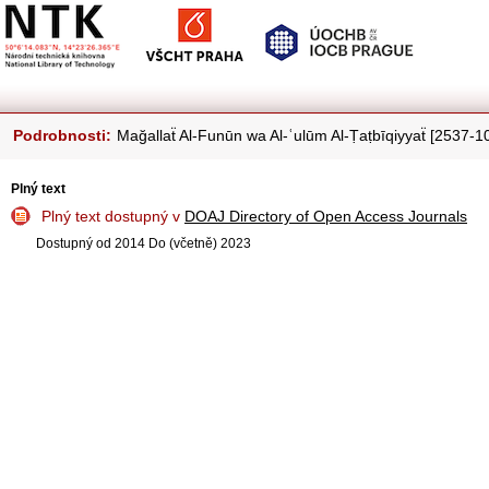
Podrobnosti:
Mağallaẗ Al-Funūn wa Al-ʿulūm Al-Ṭaṭbīqiyyaẗ [2537-
Plný text
Plný text dostupný v
DOAJ Directory of Open Access Journals
Dostupný od 2014 Do (včetně) 2023