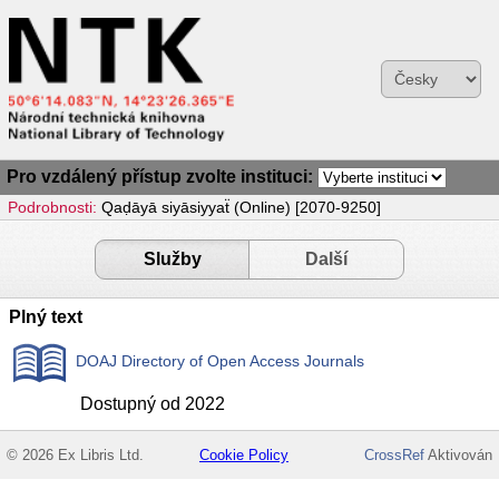
Pro vzdálený přístup zvolte instituci:
Podrobnosti:
Qaḍāyā siyāsiyyaẗ (Online) [2070-9250]
Služby
Další
Plný text
DOAJ Directory of Open Access Journals
Dostupný od 2022
© 2026 Ex Libris Ltd.
Cookie Policy
CrossRef
Aktivován