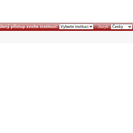
lený přístup zvolte instituci:
Jazyk: