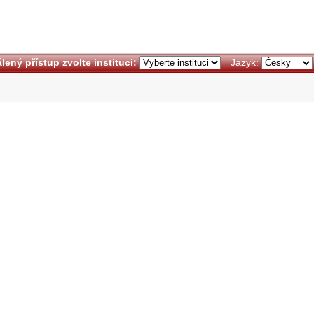
lený přístup zvolte instituci:
Jazyk: