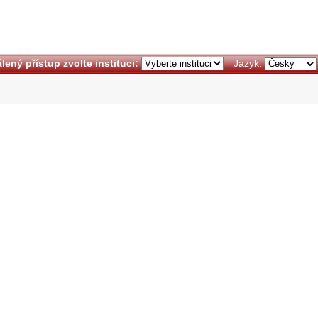
lený přístup zvolte instituci:
Jazyk: