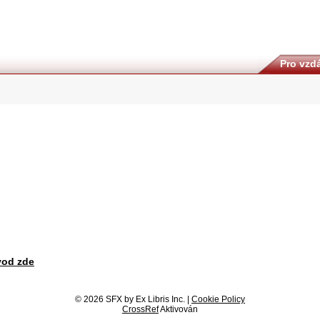
Pro vzdá
vod zde
© 2026 SFX by Ex Libris Inc. |
Cookie Policy
CrossRef
Aktivován