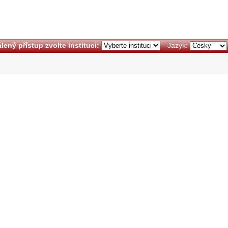
lený přístup zvolte instituci:
Jazyk: