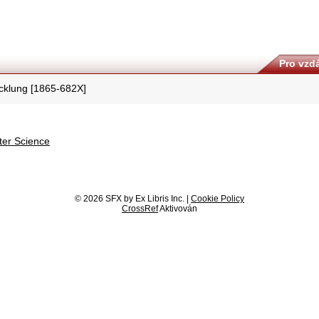
Pro vzdá
cklung [1865-682X]
er Science
© 2026 SFX by Ex Libris Inc. |
Cookie Policy
CrossRef
Aktivován