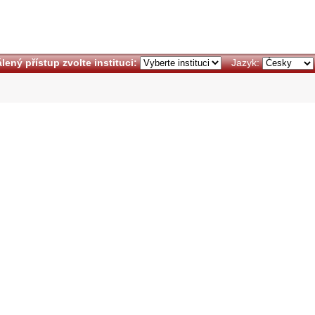
lený přístup zvolte instituci:
Jazyk: