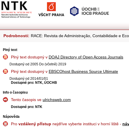
Podrobnosti:
RACE: Revista de Administração, Contabilidade e Ec
Plný text
Plný text dostupný v
DOAJ Directory of Open Access Journals
Dostupný od 2005 Do (včetně) 2019
Plný text dostupný v
EBSCOhost Business Source Ultimate
Dostupný od 2014/01/01
Dostupné pro: NTK, ÚOCHB
Info o časopisu
Tento časopis ve
ulrichsweb.com
Dostupné pro: NTK
Nápověda
Pro
vzdálený přístup
nejdříve vyberte instituci v horní liště -
ná