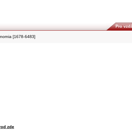
Pro vzdá
onomia [1678-6483]
vod zde