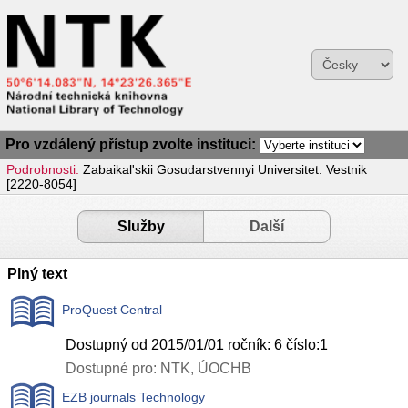
Pro vzdálený přístup zvolte instituci:
Podrobnosti:
Zabaikal'skii Gosudarstvennyi Universitet. Vestnik
[2220-8054]
Služby
Další
Plný text
ProQuest Central
Dostupný od 2015/01/01 ročník: 6 číslo:1
Dostupné pro: NTK, ÚOCHB
EZB journals Technology