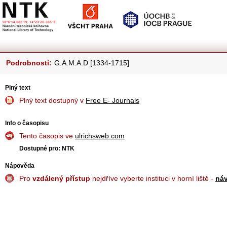
Podrobnosti:
G.A.M.A.D [1334-1715]
Plný text
Plný text dostupný v
Free E- Journals
Info o časopisu
Tento časopis ve
ulrichsweb.com
Dostupné pro: NTK
Nápověda
Pro
vzdálený přístup
nejdříve vyberte instituci v horní liště -
ná