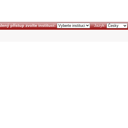
lený přístup zvolte instituci:
Jazyk: