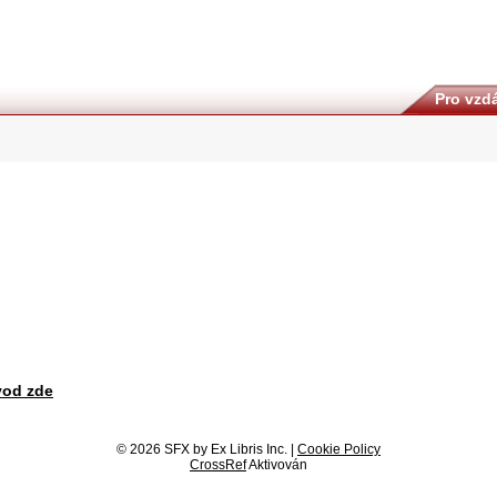
Pro vzdá
vod zde
© 2026 SFX by Ex Libris Inc. |
Cookie Policy
CrossRef
Aktivován