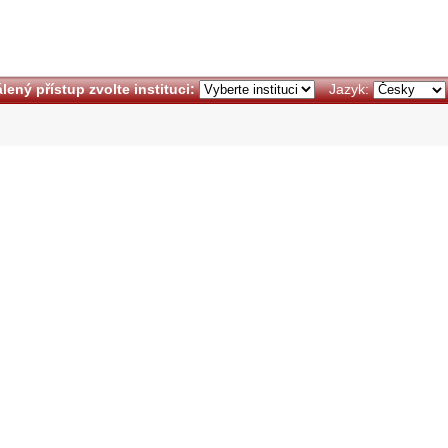
lený přístup zvolte instituci:
Jazyk: