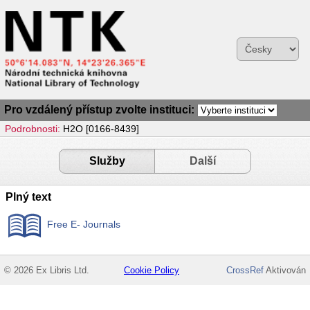
Pro vzdálený přístup zvolte instituci:
Podrobnosti:
H2O [0166-8439]
Služby
Další
Plný text
Free E- Journals
© 2026 Ex Libris Ltd.
Cookie Policy
CrossRef
Aktivován