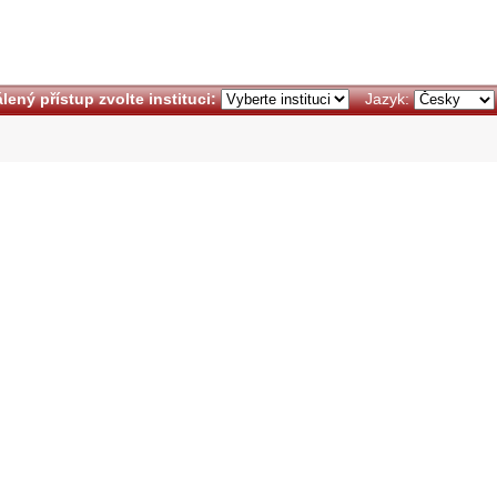
lený přístup zvolte instituci:
Jazyk: