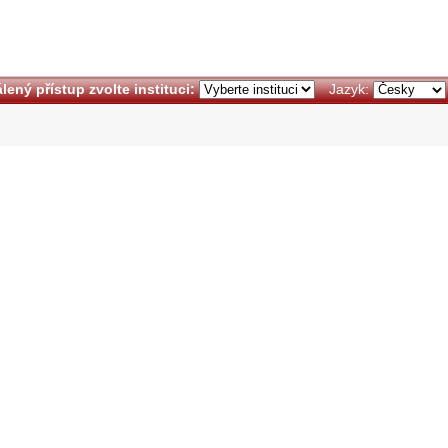
lený přístup zvolte instituci:
Jazyk: