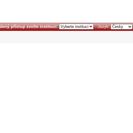
lený přístup zvolte instituci:
Jazyk: