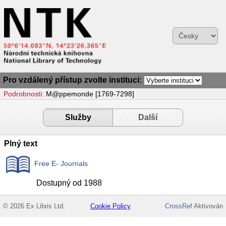
Pro vzdálený přístup zvolte instituci:
Podrobnosti:
M@ppemonde [1769-7298]
Služby
Další
Plný text
Free E- Journals
Dostupný od 1988
© 2026 Ex Libris Ltd.
Cookie Policy
CrossRef
Aktivován