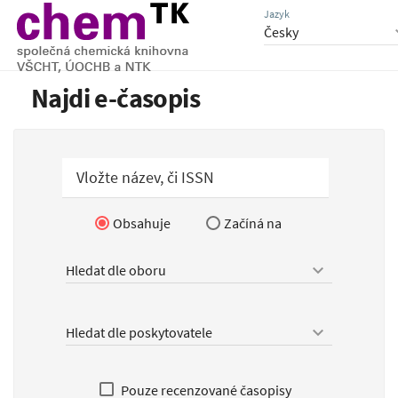
Jazyk
keyboar
Najdi e-časopis
Vložte název, či ISSN
Obsahuje
Začíná na
keyboard_arrow_down
keyboard_arrow_down
Pouze recenzované časopisy