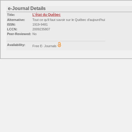
e-Journal Details
L'état du Québec
Title:
Alternative:
Tout ce qu'il faut savoir sur le Québec d'aujourd'hui
ISSN:
1919-9481
LCCN:
2009235807
Peer-Reviewed:
No
Availability:
Free E- Journals
Available from 2009