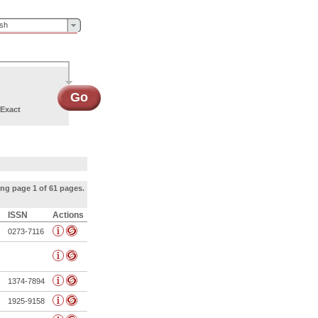
ish
Go
Exact
ng page 1 of 61 pages.
ISSN
Actions
0273-7116
1374-7894
1925-9158