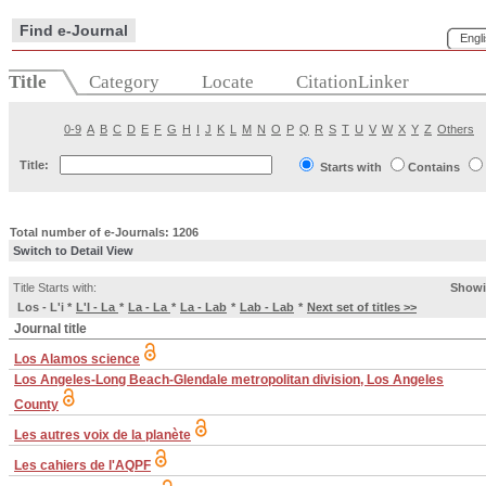
Find e-Journal
Engl
Title
Category
Locate
CitationLinker
0-9
A
B
C
D
E
F
G
H
I
J
K
L
M
N
O
P
Q
R
S
T
U
V
W
X
Y
Z
Others
Title:
Starts with
Contains
Total number of e-Journals: 1206
Switch to Detail View
Title Starts with:
Showi
Los - L'i
*
L'I - La
*
La - La
*
La - Lab
*
Lab - Lab
*
Next set of titles >>
Journal title
Los Alamos science
Los Angeles-Long Beach-Glendale metropolitan division, Los Angeles
County
Les autres voix de la planète
Les cahiers de l'AQPF