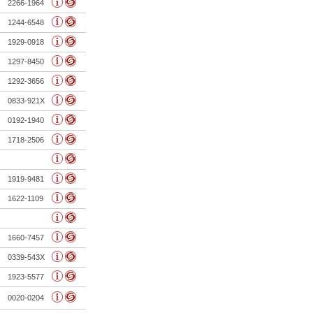
2266-1964
1244-6548
1929-0918
1297-8450
1292-3656
0833-921X
0192-1940
1718-2506
1919-9481
1622-1109
1660-7457
0339-543X
1923-5577
0020-0204